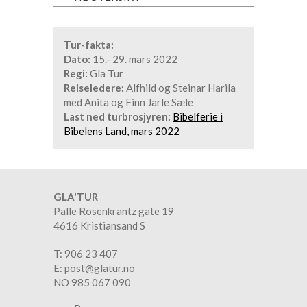
Tur-fakta:
Dato:
15.- 29. mars 2022
Regi:
Gla Tur
Reiseledere:
Alfhild og Steinar Harila
med Anita og Finn Jarle Sæle
Last ned turbrosjyren:
Bibelferie i
Bibelens Land, mars 2022
GLA'TUR
Palle Rosenkrantz gate 19
4616 Kristiansand S
T: 906 23 407
E:
post@glatur.no
​NO 985 067 090