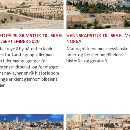
ED PÅ PILGRIMSTUR TIL ISRAEL
VENNSKAPSTUR TIL ISRAEL M
4. SEPTEMBER 2020
NOREA
 har mye å by på, enten landet
Møt og bli kjent med messianske
s for første gang, eller man
jøder, og lær mer om Bibelens
ært der mange ganger før.
historier og geografi.
stens midtpunkt, og for mange
s navle, har en rik historie som
nge er kjent gjennom bibelens
ier.