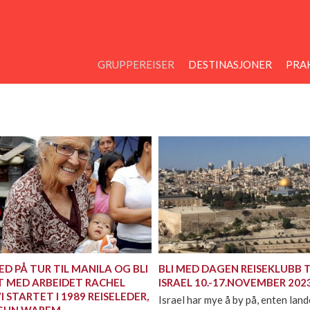
GRUPPEREISER
DESTINASJONER
PRAK
ED PÅ TUR TIL MANILA OG BLI
BLI MED DAGEN REISEKLUBB T
T MED ARBEIDET RACHEL
ISRAEL 10.-17.NOVEMBER 202
 STARTET I 1989 REISELEDER,
Israel har mye å by på, enten land
GUN WAREM