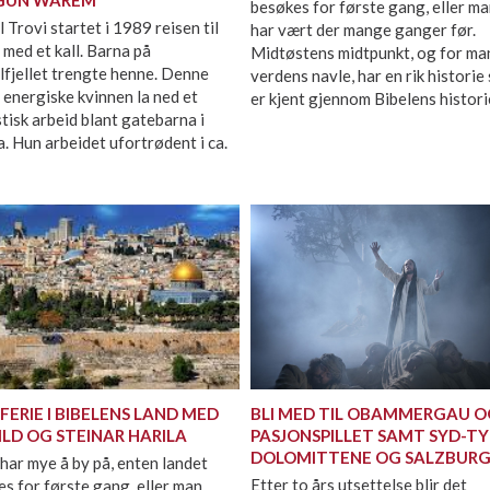
besøkes for første gang, eller m
 Trovi startet i 1989 reisen til
har vært der mange ganger før.
med et kall. Barna på
Midtøstens midtpunkt, og for m
fjellet trengte henne. Denne
verdens navle, har en rik historie
 energiske kvinnen la ned et
er kjent gjennom Bibelens histori
tisk arbeid blant gatebarna i
. Hun arbeidet ufortrødent i ca.
FERIE I BIBELENS LAND MED
BLI MED TIL OBAMMERGAU O
ILD OG STEINAR HARILA
PASJONSPILLET SAMT SYD-TY
DOLOMITTENE OG SALZBUR
 har mye å by på, enten landet
Etter to års utsettelse blir det
s for første gang, eller man