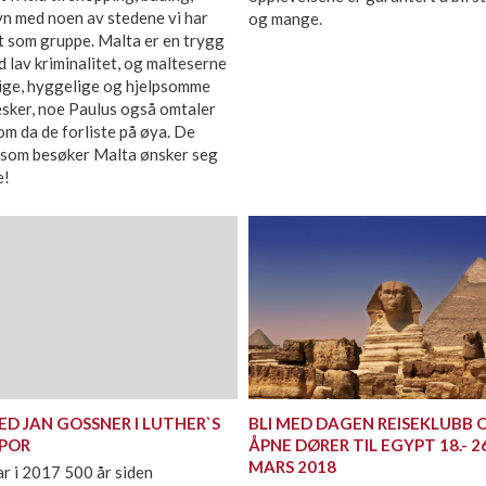
yn med noen av stedene vi har
og mange.
t som gruppe. Malta er en trygg
 lav kriminalitet, og malteserne
lige, hyggelige og hjelpsomme
sker, noe Paulus også omtaler
m da de forliste på øya. De
e som besøker Malta ønsker seg
e!
ED JAN GOSSNER I LUTHER`S
BLI MED DAGEN REISEKLUBB 
POR
ÅPNE DØRER TIL EGYPT 18.- 26
MARS 2018
r i 2017 500 år siden