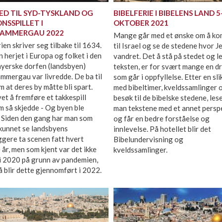
MED TIL SYD-TYSKLAND OG
BIBELFERIE I BIBELENS LAND 5
NSSPILLET I
OKTOBER 2021
AMMERGAU 2022
Mange går med et ønske om å k
ien skriver seg tilbake til 1634.
til Israel og se de stedene hvor J
 herjet i Europa og folket i den
vandret. Det å stå på stedet og l
bayerske dorfen (landsbyen)
teksten, er for svært mange en d
mmergau var livredde. De ba til
som går i oppfyllelse. Etter en sli
 at deres by måtte bli spart.
med bibeltimer, kveldssamlinger 
et å fremføre et takkespill
besøk til de bibelske stedene, les
 så skjedde - Og byen ble
man tekstene med et annet persp
! Siden den gang har man som
og får en bedre forståelse og
 kunnet se landsbyens
innlevelse. På hotellet blir det
gere ta scenen fatt hvert
Bibelundervisning og
 år, men som kjent var det ikke
kveldssamlinger.
i 2020 på grunn av pandemien,
 blir dette gjennomført i 2022.