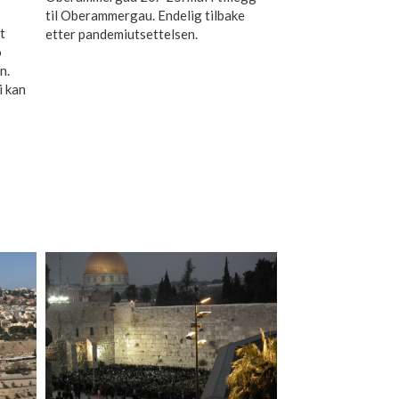
til Oberammergau. Endelig tilbake
t
etter pandemiutsettelsen.
o
n.
i kan