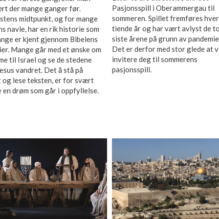
Pasjonsspill i Oberammergau til
ært der mange ganger før.
sommeren. Spillet fremføres hver
stens midtpunkt, og for mange
tiende år og har vært avlyst de t
s navle, har en rik historie som
siste årene på grunn av pandemie
ange er kjent gjennom Bibelens
Det er derfor med stor glede at v
rier. Mange går med et ønske om
invitere deg til sommerens
e til Israel og se de stedene
pasjonsspill.
esus vandret. Det å stå på
 og lese teksten, er for svært
en drøm som går i oppfyllelse.