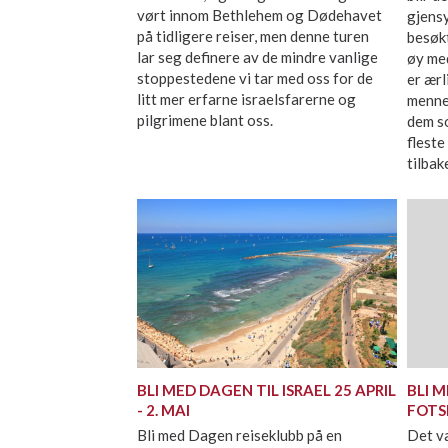
vørt innom Bethlehem og Dødehavet
gjens
på tidligere reiser, men denne turen
besøk
lar seg definere av de mindre vanlige
øy med
stoppestedene vi tar med oss for de
er ær
litt mer erfarne israelsfarerne og
menne
pilgrimene blant oss.
dem so
flest
tilbak
BLI MED DAGEN TIL ISRAEL 25 APRIL
BLI M
- 2. MAI
FOTS
Bli med Dagen reiseklubb på en
Det va