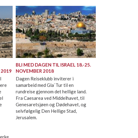
BLI MED DAGEN TIL ISRAEL 18.-25.
L 2019
NOVEMBER 2018
l
Dagen Reiseklubb inviterer i
dere
samarbeid med Gla`Tur til en
e
rundreise gjennom det hellige land.
el
Fra Caesarea ved Middelhavet, til
e
Genesaretsjøen og Dødehavet, og
selvfølgelig Den Hellige Stad,
Jerusalem.
terke