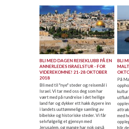
BLI MED DAGEN REISEKLUBB PÅ EN
BLI 
ANNERLEDES ISRAELSTUR - FOR
MALTA
VIDEREKOMNE! 21-28 OKTOBER
OKT
2018
På Mal
Bli med til "nye" steder og reisemål i
opphol
Israel. Vi tar med oss deg som har
kultur
vært med på rundreise i det hellige
utfluk
land før og dykker ett hakk dypere inn
opple
i landets uuttømmelige samling av
attra
bibelske og historiske steder. Vi får
med h
selvfølgelig et gjensyn med
oppleg
Jerusalem, og mange har nok også
blir d