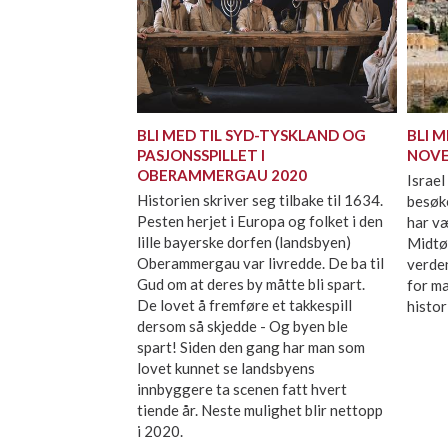
BLI MED TIL SYD-TYSKLAND OG
BLI M
PASJONSSPILLET I
NOVE
OBERAMMERGAU 2020
Israel
Historien skriver seg tilbake til 1634.
besøke
Pesten herjet i Europa og folket i den
har væ
lille bayerske dorfen (landsbyen)
Midtø
Oberammergau var livredde. De ba til
verden
Gud om at deres by måtte bli spart.
for m
De lovet å fremføre et takkespill
histor
dersom så skjedde - Og byen ble
spart! Siden den gang har man som
lovet kunnet se landsbyens
innbyggere ta scenen fatt hvert
tiende år. Neste mulighet blir nettopp
i 2020.