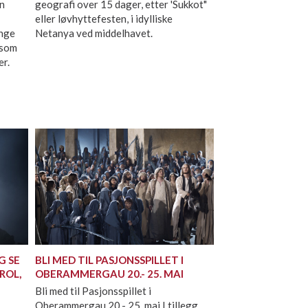
an
geografi over 15 dager, etter 'Sukkot"
eller løvhyttefesten, i idylliske
ange
Netanya ved middelhavet.
 som
er.
G SE
BLI MED TIL PASJONSSPILLET I
ROL,
OBERAMMERGAU 20.- 25. MAI
G
Bli med til Pasjonsspillet i
Oberammergau 20.- 25. mai I tillegg