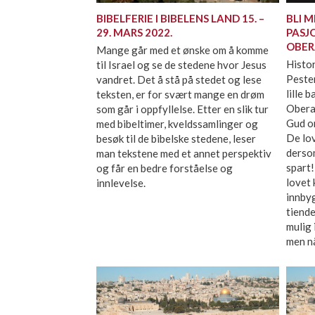
BIBELFERIE I BIBELENS LAND 15. –
BLI 
29. MARS 2022.
PASJO
OBER
Mange går med et ønske om å komme
Histor
til Israel og se de stedene hvor Jesus
Pesten
vandret. Det å stå på stedet og lese
lille 
teksten, er for svært mange en drøm
Obera
som går i oppfyllelse. Etter en slik tur
Gud om
med bibeltimer, kveldssamlinger og
De lov
besøk til de bibelske stedene, leser
dersom
man tekstene med et annet perspektiv
spart
og får en bedre forståelse og
lovet
innlevelse.
innbyg
tiende
mulig 
men nå