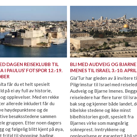
MED DAGEN REISEKLUBB TIL
BLI MED AUDVEIG OG BJARNE
 I PAULUS’ FOTSPOR 12.-19.
IMENES TIL ISRAEL 3.-10. APRI
OBER
Gla'Tur har gleden av å invitere ti
ta får du et helt spesielt
Pilgrimstur til Israel med reisele
d på ei øy full av historie,
Audveig og Bjarne Imenes. Begg
 og opplevelser. Med en rekke
reiseledere har flere turer til Isra
ter allerede inkludert får du
bak seg og kjenner både landet, d
ve høydepunktene og de
bibelske stedene og ikke minst
ktive besøksstedene sammen
bibelhistorien godt, spesielt fra
ele gruppen. Etter noen dagers
Bjarnes virke som mangeårig
g og følgelig blitt kjent på øya,
sokneprest. Inntrykkene og
et fritid til shopping, bading,
opplevelsene er garantert å bli s