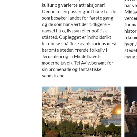
kultur og varierte attraksjoner!
har v
Denne turen passer godt både for de
Midtø
som besøker landet for første gang
verden
og de som har vært der tidligere –
for m
uansett tro, livssyn eller politisk
histo
ståsted. Opplegget er innholdsrikt,
å komm
bl.a. besøk på flere av historiens mest
hvor J
berømte steder. Yrende folkeliv i
stedet
Jerusalem og i «Middelhavets
mange 
moderne juvel», Tel Aviv, berømt for
sin promenade og fantastiske
sandstrand.