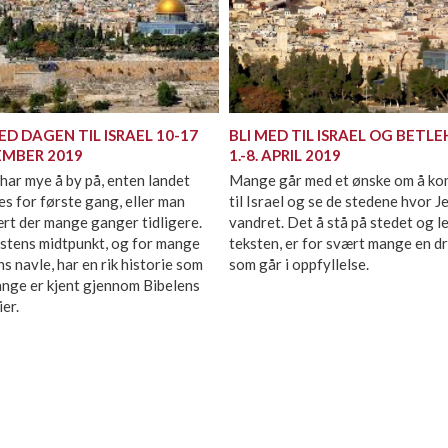
ED DAGEN TIL ISRAEL 10-17
BLI MED TIL ISRAEL OG BETL
MBER 2019
1.-8. APRIL 2019
 har mye å by på, enten landet
Mange går med et ønske om å k
s for første gang, eller man
til Israel og se de stedene hvor J
rt der mange ganger tidligere.
vandret. Det å stå på stedet og l
stens midtpunkt, og for mange
teksten, er for svært mange en d
s navle, har en rik historie som
som går i oppfyllelse.
ange er kjent gjennom Bibelens
ier.