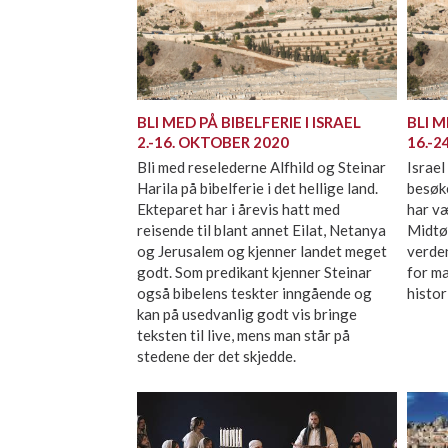
BLI MED PÅ BIBELFERIE I ISRAEL
BLI M
2.-16. OKTOBER 2020
16.-2
Bli med reselederne Alfhild og Steinar
Israel
Harila på bibelferie i det hellige land.
besøke
Ekteparet har i årevis hatt med
har v
reisende til blant annet Eilat, Netanya
Midtø
og Jerusalem og kjenner landet meget
verden
godt. Som predikant kjenner Steinar
for ma
også bibelens teskter inngående og
histor
kan på usedvanlig godt vis bringe
teksten til live, mens man står på
stedene der det skjedde.