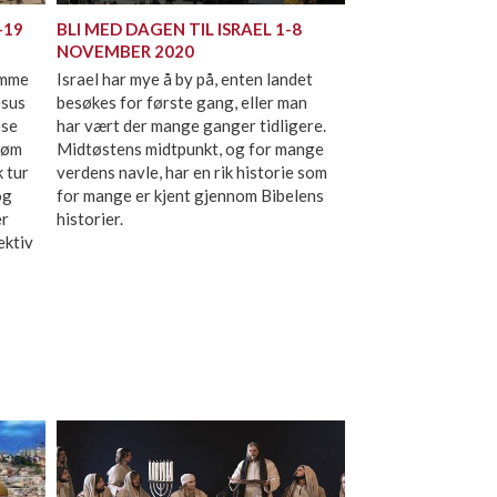
-19
BLI MED DAGEN TIL ISRAEL 1-8
NOVEMBER 2020
omme
Israel har mye å by på, enten landet
esus
besøkes for første gang, eller man
ese
har vært der mange ganger tidligere.
røm
Midtøstens midtpunkt, og for mange
k tur
verdens navle, har en rik historie som
og
for mange er kjent gjennom Bibelens
er
historier.
ektiv