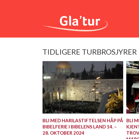
TIDLIGERE TURBROSJYRER
BLI MED HARILASTIFTELSEN HÅP PÅ
BLI M
BIBELFERIE I BIBELENS LAND 14. –
KJEN
28. OKTOBER 2024
TROVI
MAR