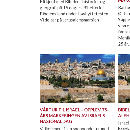
Bli kjent med Bibelens historier og
Rachel
geografi på 15 dagers Bibelferie i
Østen 
Bibelens land under Løvhyttefesten
Søppel
Vi deltar på Jerusalemsmarsjen
vevre,
fantas
Manila
25 år.
VÅRTUR TIL ISRAEL – OPPLEV 75-
BIBEL
ÅRS MARKERINGEN AV ISRAELS
ALFH
NASJONALDAG
Israel
Velkommen til en spennende tur med
besøke