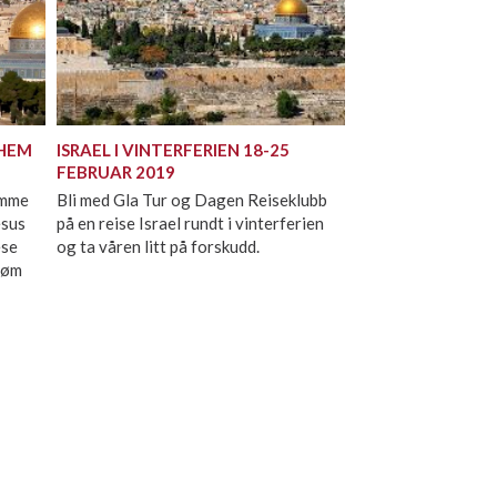
EHEM
ISRAEL I VINTERFERIEN 18-25
FEBRUAR 2019
omme
Bli med Gla Tur og Dagen Reiseklubb
esus
på en reise Israel rundt i vinterferien
ese
og ta våren litt på forskudd.
røm