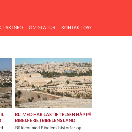
TISK INFO
OM GLA’TUR
KONTAKT OSS
IL
BLI MED HARILASTIFTELSEN HÅP PÅ
3
BIBELFERIE I BIBELENS LAND
et
Bli kjent med Bibelens historier og