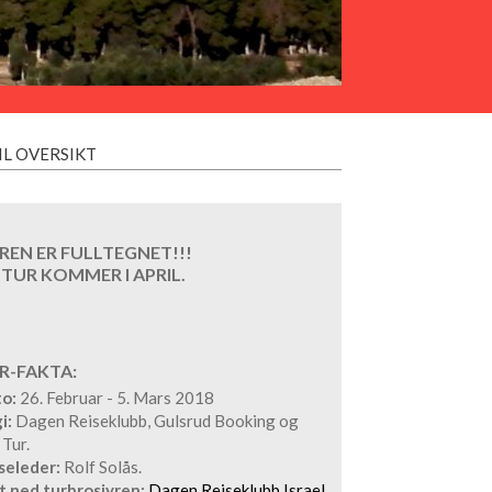
IL OVERSIKT
REN ER FULLTEGNET!!!
 TUR KOMMER I APRIL.
R-FAKTA:
o:
26. Februar - 5. Mars 2018
i:
Dagen Reiseklubb, Gulsrud Booking og
 Tur.
seleder:
Rolf Solås.
t ned turbrosjyren:
Dagen Reiseklubb Israel