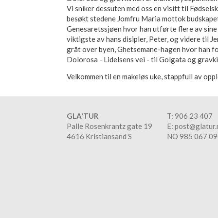
Vi sniker dessuten med oss en visitt til Fødsel
besøkt stedene Jomfru Maria mottok budskapet 
Genesaretssjøen hvor han utførte flere av sine 
viktigste av hans disipler, Peter, og videre til
gråt over byen, Ghetsemane-hagen hvor han for
Dolorosa - Lidelsens vei - til Golgata og gravki
Velkommen til en makeløs uke, stappfull av oppl
GLA'TUR
T: 906 23 407
Palle Rosenkrantz gate 19
E:
post@glatur.
4616 Kristiansand S
​NO 985 067 0