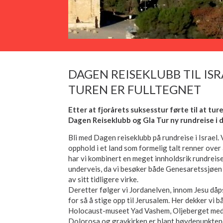
DAGEN REISEKLUBB TIL ISRA
TUREN ER FULLTEGNET
Etter at fjorårets suksesstur førte til at tu
Dagen Reiseklubb og Gla Tur ny rundreise i d
Bli med Dagen reiseklubb på rundreise i Israel. 
opphold i et land som formelig talt renner over 
har vi kombinert en meget innholdsrik rundreise
underveis, da vi besøker både Genesaretssjøen
av sitt tidligere virke.
Deretter følger vi Jordanelven, innom Jesu dåp
for så å stige opp til Jerusalem. Her dekker vi
Holocaust-museet Yad Vashem, Oljeberget me
Dolorosa og gravkirken er blant høydepunkten