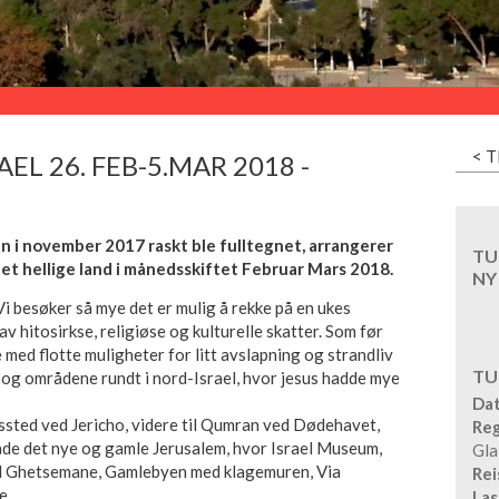
< T
EL 26. FEB-5.MAR 2018 -
ren i november 2017 raskt ble fulltegnet, arrangerer
TU
et hellige land i månedsskiftet Februar Mars 2018.
NY
Vi besøker så mye det er mulig å rekke på en ukes
av hitosirkse, religiøse og kulturelle skatter. Som før
 med flotte muligheter for litt avslapning og strandliv
TU
 og områdene rundt i nord-Israel, hvor jesus hadde mye
Dat
ssted ved Jericho, videre til Qumran ved Dødehavet,
Reg
 både det nye og gamle Jerusalem, hvor Israel Museum,
Gla
d Ghetsemane, Gamlebyen med klagemuren, Via
Rei
e.
Las