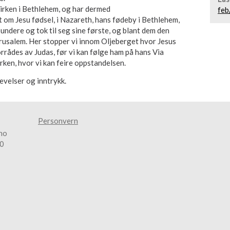
skirken i Bethlehem, og har dermed
feb
om Jesu fødsel, i Nazareth, hans fødeby i Bethlehem,
undere og tok til seg sine første, og blant dem den
 Jerusalem. Her stopper vi innom Oljeberget hvor Jesus
rådes av Judas, før vi kan følge ham på hans Via
rken, hvor vi kan feire oppstandelsen.
evelser og inntrykk.
Personvern
no
90